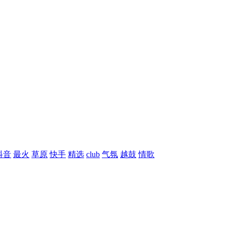
抖音
最火
草原
快手
精选
club
气氛
越鼓
情歌