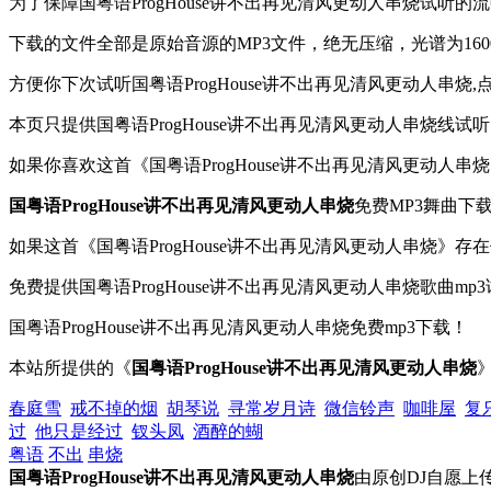
为了保障国粤语ProgHouse讲不出再见清风更动人串烧试
下载的文件全部是原始音源的MP3文件，绝无压缩，光谱为1600
方便你下次试听国粤语ProgHouse讲不出再见清风更动人串烧
本页只提供国粤语ProgHouse讲不出再见清风更动人串烧线试听
如果你喜欢这首《国粤语ProgHouse讲不出再见清风更动
国粤语ProgHouse讲不出再见清风更动人串烧
免费MP3舞曲下载
如果这首《国粤语ProgHouse讲不出再见清风更动人串烧》
免费提供国粤语ProgHouse讲不出再见清风更动人串烧歌曲mp3试
国粤语ProgHouse讲不出再见清风更动人串烧免费mp3下载！
本站所提供的《
国粤语ProgHouse讲不出再见清风更动人串烧
春庭雪
戒不掉的烟
胡琴说
寻常岁月诗
微信铃声
咖啡屋
复
过
他只是经过
钗头凤
酒醉的蝴
粤语
不出
串烧
国粤语ProgHouse讲不出再见清风更动人串烧
由原创DJ自愿上传到本