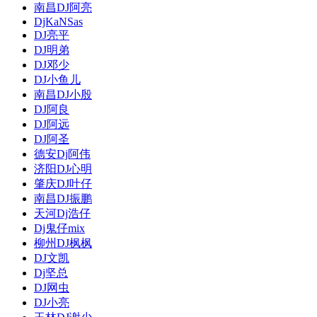
南昌DJ阿亮
DjKaNSas
DJ亮平
DJ明弟
DJ邓少
DJ小鱼儿
南昌DJ小殷
DJ阿良
DJ阿远
DJ阿圣
德安Dj阿伟
济阳DJ心明
肇庆DJ叶仔
南昌DJ振鹏
天河Dj浩仔
Dj鬼仔mix
柳州DJ枫枫
DJ文凯
Dj坚总
DJ网虫
DJ小亮