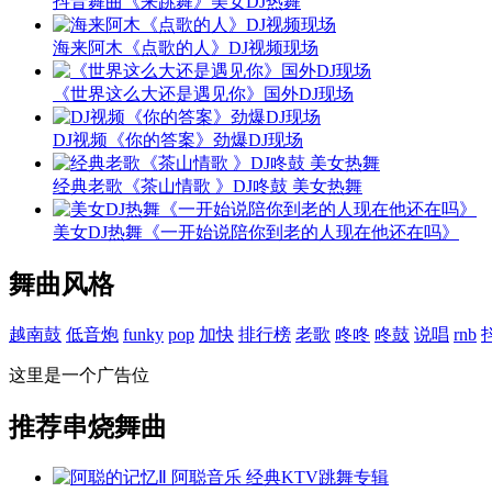
抖音舞曲《来跳舞》美女DJ热舞
海来阿木《点歌的人》DJ视频现场
《世界这么大还是遇见你》国外DJ现场
DJ视频《你的答案》劲爆DJ现场
经典老歌《茶山情歌 》DJ咚鼓 美女热舞
美女DJ热舞《一开始说陪你到老的人现在他还在吗》
舞曲风格
越南鼓
低音炮
funky
pop
加快
排行榜
老歌
咚咚
咚鼓
说唱
rnb
这里是一个广告位
推荐串烧舞曲