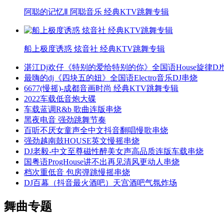
阿聪的记忆Ⅱ 阿聪音乐 经典KTV跳舞专辑
船上极度诱惑 炫音社 经典KTV跳舞专辑
湛江Dj欢仔《特别的爱给特别的你》全国语House旋律D
最嗨的dj《四块五的妞》全国语Electro音乐DJ串烧
6677(慢摇)-成都音画时尚 经典KTV跳舞专辑
2022车载低音炮大碟
车载蓝调R&b 歌曲连版串烧
黑夜电音 强劲跳舞节奏
百听不厌女童声全中文抖音翻唱慢歌串烧
强劲越南鼓HOUSE英文慢摇串烧
DJ老毅-中文至尊磁性醉美女声高品质连版车载串烧
国粤语ProgHouse讲不出再见清风更动人串烧
档次重低音 包房弹跳慢摇串烧
DJ百幕（抖音最火酒吧）天宫酒吧气氛炸场
舞曲专题