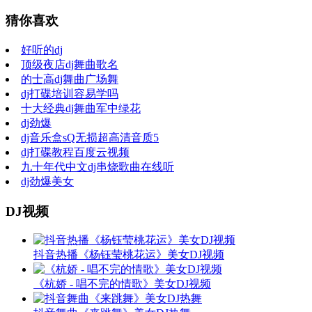
猜你喜欢
好听的dj
顶级夜店dj舞曲歌名
的士高dj舞曲广场舞
dj打碟培训容易学吗
十大经典dj舞曲军中绿花
dj劲爆
dj音乐盒sQ无损超高清音质5
dj打碟教程百度云视频
九十年代中文dj串烧歌曲在线听
dj劲爆美女
DJ视频
抖音热播《杨钰莹桃花运》美女DJ视频
《杭娇 - 唱不完的情歌》美女DJ视频