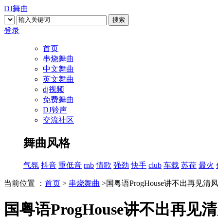
DJ舞曲
搜索
登录
首页
串烧舞曲
中文舞曲
英文舞曲
dj视频
免费舞曲
DJ铃声
交流社区
舞曲风格
气氛
抖音
重低音
rnb
情歌
强劲
快手
club
车载
苏荷
最火
当前位置 ：
首页
>
串烧舞曲
>国粤语ProgHouse讲不出再见
国粤语ProgHouse讲不出再