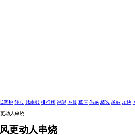
低音炮
经典
越南鼓
排行榜
说唱
咚鼓
草原
伤感
精选
越鼓
加快
清风更动人串烧
见清风更动人串烧