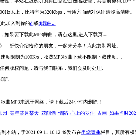
听的流畅性，本站在线试听的舞曲是经过压缩处理，其音质会和用户下
0Hz以上，比特率为320Kbps，音质方面绝对保证清脆高清晰。
,点此加入到你的
dj
或
dj舞曲...
，如果要下载此MP3舞曲，请点这里,进入下载页....
人串烧》，赶快介绍给你的朋友，一起来分享！点此复制网址。
速度限制为100K/s，收费MP3歌曲下载不限制下载速度。.
存在任何版权问题，请与我们联系，我们会及时处理.
听..
》歌曲MP3来源于网络，请下载后24小时内删除！
乐园
某年某月某天
花间酒
情陷
心上的罗佳
古画
如果当时202
站，于2021-09-11 16:12:49发布在
串烧舞曲
栏目，其所有权