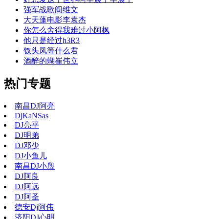
强军战歌阎维文
大天蓬电影李袁杰
你怎么舍得我难过小阿枫
他只是经过h3R3
钗头凤等什么君
酒醉的蝴崔伟立
热门专题
南昌DJ阿亮
DjKaNSas
DJ亮平
DJ明弟
DJ邓少
DJ小鱼儿
南昌DJ小殷
DJ阿良
DJ阿远
DJ阿圣
德安Dj阿伟
济阳DJ心明