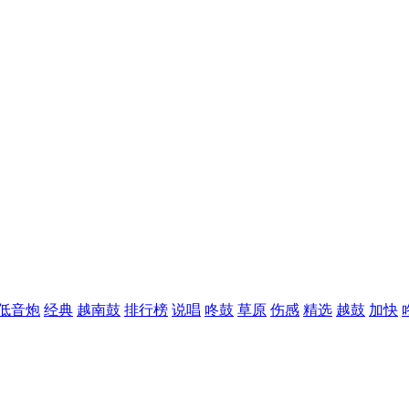
低音炮
经典
越南鼓
排行榜
说唱
咚鼓
草原
伤感
精选
越鼓
加快