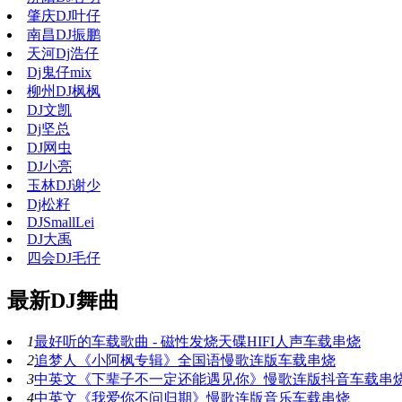
肇庆DJ叶仔
南昌DJ振鹏
天河Dj浩仔
Dj鬼仔mix
柳州DJ枫枫
DJ文凯
Dj坚总
DJ网虫
DJ小亮
玉林DJ谢少
Dj松籽
DJSmallLei
DJ大禹
四会DJ毛仔
最新DJ舞曲
1
最好听的车载歌曲 - 磁性发烧天碟HIFI人声车载串烧
2
追梦人《小阿枫专辑》全国语慢歌连版车载串烧
3
中英文《下辈子不一定还能遇见你》慢歌连版抖音车载串
4
中英文《我爱你不问归期》慢歌连版音乐车载串烧