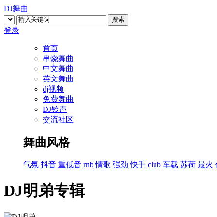
DJ舞曲
搜索
登录
首页
串烧舞曲
中文舞曲
英文舞曲
dj视频
免费舞曲
DJ铃声
交流社区
舞曲风格
气氛
抖音
重低音
rnb
情歌
强劲
快手
club
车载
苏荷
最火
DJ明弟专辑