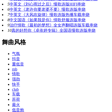
5
中英文《刘心雨过之后》慢歌连版HIFI串烧
6
中英文《老许你要老婆不要》慢歌连版串烧
7
中英文《大风吹旋律》慢歌连版热播车载串烧
8
中文国语《如果我是你》情歌舒服连版串烧
9
治疗情歌《最初的梦想》全女声翻唱连版车载串烧
10
真的好想你《卓依婷专辑》全国语慢歌连版串烧
舞曲风格
气氛
抖音
重低音
rnb
情歌
强劲
快手
club
车载
苏荷
最火
低音炮