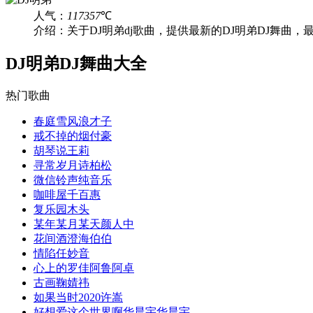
人气：
117357
℃
介绍：关于DJ明弟dj歌曲，提供最新的DJ明弟DJ舞曲，
DJ明弟DJ舞曲大全
热门歌曲
春庭雪风浪才子
戒不掉的烟付豪
胡琴说王莉
寻常岁月诗柏松
微信铃声纯音乐
咖啡屋千百惠
复乐园木头
某年某月某天颜人中
花间酒澄海伯伯
情陷任妙音
心上的罗佳阿鲁阿卓
古画鞠婧祎
如果当时2020许嵩
好想爱这个世界啊华晨宇华晨宇