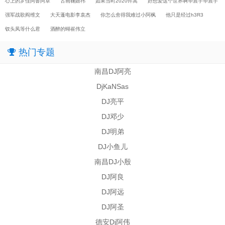
心上的罗佳阿鲁阿卓
古画鞠婧祎
如果当时2020许嵩
好想爱这个世界啊华晨宇华晨宇
强军战歌阎维文
大天蓬电影李袁杰
你怎么舍得我难过小阿枫
他只是经过h3R3
钗头凤等什么君
酒醉的蝴崔伟立
热门专题
南昌DJ阿亮
DjKaNSas
DJ亮平
DJ邓少
DJ明弟
DJ小鱼儿
南昌DJ小殷
DJ阿良
DJ阿远
DJ阿圣
德安Dj阿伟