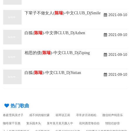
下辈子不做女人(
陈瑞
)-中文CLUB_DjSmile
2021-09-10
白狐(
陈瑞
)-中文弹CLUB_DjAzhen
2021-09-10
相思的债(
陈瑞
)-中文CLUB_DjZiping
2021-09-10
白狐(
陈瑞
)-中文CLUB_DjYutian
2021-09-10
热门歌曲
春庭雪风浪才子
戒不掉的烟付豪
胡琴说王莉
寻常岁月诗柏松
微信铃声纯音乐
咖啡屋千百惠
复乐园木头
某年某月某天颜人中
花间酒澄海伯伯
情陷任妙音