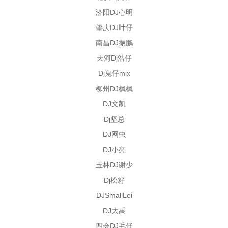
济阳DJ心明
肇庆DJ叶仔
南昌DJ振鹏
天河Dj浩仔
Dj鬼仔mix
柳州DJ枫枫
DJ文凯
Dj坚总
DJ网虫
DJ小亮
玉林DJ谢少
Dj松籽
DJSmallLei
DJ大禹
四会DJ毛仔