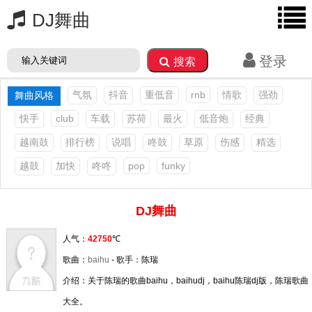
DJ舞曲
登录
搜索
气氛
抖音
重低音
rnb
情歌
强劲
舞曲风格
快手
club
车载
苏荷
最火
低音炮
经典
越南鼓
排行榜
说唱
咚鼓
草原
伤感
精选
越鼓
加快
咚咚
pop
funky
DJ舞曲
人气：
42750
℃
歌曲：
baihu
- 歌手：陈瑞
介绍：关于陈瑞的歌曲baihu，baihudj，baihu陈瑞dj版，陈瑞歌曲
大全。