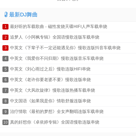
最新DJ舞曲
最好听的车载歌曲 - 磁性发烧天碟HIFI人声车载串烧
1
追梦人《小阿枫专辑》全国语慢歌连版车载串烧
2
中英文《下辈子不一定还能遇见你》慢歌连版抖音车载串烧
3
中英文《我爱你不问归期》慢歌连版音乐车载串烧
4
中英文《刘心雨过之后》慢歌连版HIFI串烧
5
中英文《老许你要老婆不要》慢歌连版串烧
6
中英文《大风吹旋律》慢歌连版热播车载串烧
7
中文国语《如果我是你》情歌舒服连版串烧
8
治疗情歌《最初的梦想》全女声翻唱连版车载串烧
9
真的好想你《卓依婷专辑》全国语慢歌连版串烧
10